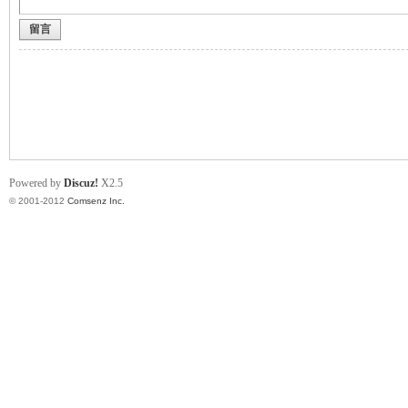
留言
业
Powered by
Discuz!
X2.5
© 2001-2012
Comsenz Inc.
阀
门