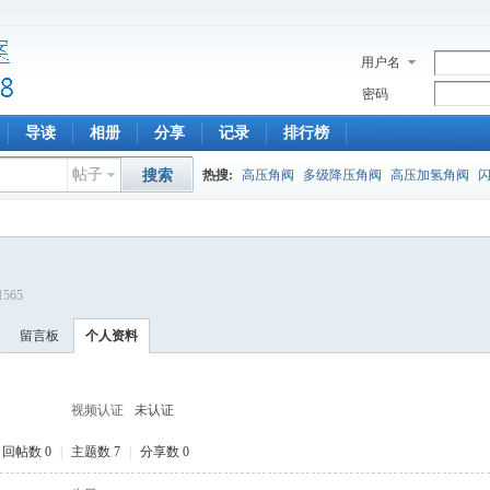
用户名
密码
导读
相册
分享
记录
排行榜
帖子
搜索
热搜:
高压角阀
多级降压角阀
高压加氢角阀
11565
留言板
个人资料
视频认证
未认证
回帖数 0
|
主题数 7
|
分享数 0