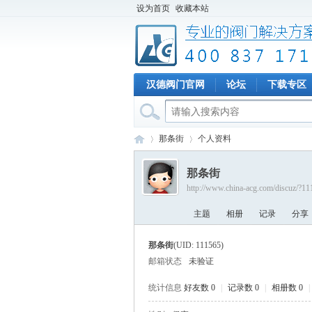
设为首页
收藏本站
汉德阀门官网
论坛
下载专区
那条街
个人资料
那条街
http://www.china-acg.com/discuz/?1
专
›
›
主题
相册
记录
分享
那条街
(UID: 111565)
邮箱状态
未验证
统计信息
好友数 0
|
记录数 0
|
相册数 0
|