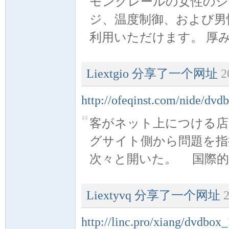
モンクレールの女性のジ
ジ、温度制御、および男
术|
利用いただけます。 厚みの 
Liextgio
分享了一个网址
2
http://ofeqinst.com/nide/dvd
客がネット上につける店
阀
グサイト側から問題を指
次々と開いた。 国際的には
Liextyvq
分享了一个网址
2
http://linc.pro/xiang/dvdbox
门