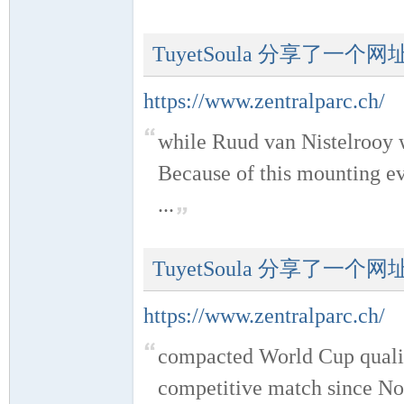
TuyetSoula
分享了一个网
https://www.zentralparc.ch/
while Ruud van Nistelrooy w
Because of this mounting eve
论
...
TuyetSoula
分享了一个网
https://www.zentralparc.ch/
坛
compacted World Cup qualif
competitive match since No