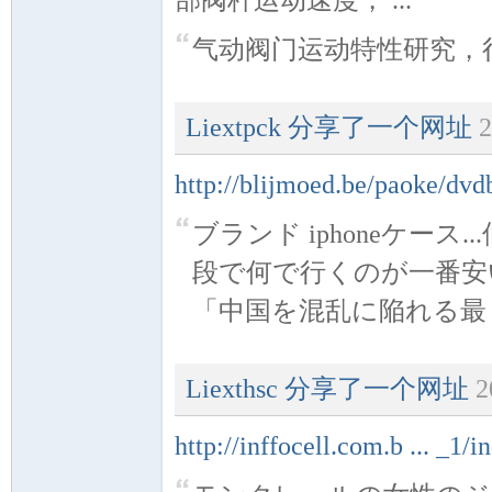
部阀杆运动速度， ...
气动阀门运动特性研究，
门
Liextpck
分享了一个网址
2
http://blijmoed.be/paoke/dv
ブランド iphoneケー
段で何で行くのが一番安
「中国を混乱に陥れる最 ..
技
Liexthsc
分享了一个网址
2
http://inffocell.com.b ... _1/