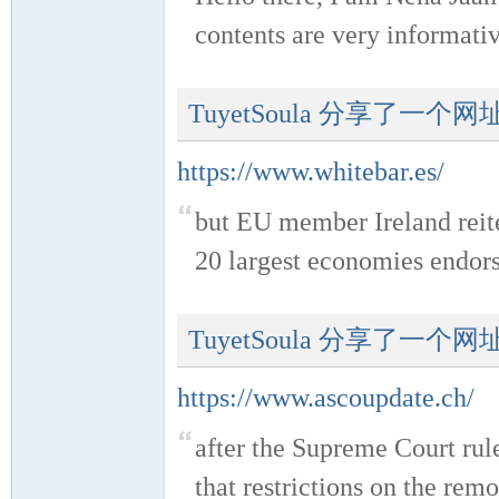
contents are very informative
业
TuyetSoula
分享了一个网
https://www.whitebar.es/
but EU member Ireland reite
20 largest economies endors
阀
TuyetSoula
分享了一个网
https://www.ascoupdate.ch/
after the Supreme Court rule
that restrictions on the rem
门