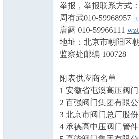
举报，举报联系方式
周有武010-59968957
[
唐露 010-59966111
wzt
地址：北京市朝阳区朝
监察处邮编 100728
论
附表供应商名单
1 安徽省屯溪
高压阀
门
2 百强阀门集团有限
3 北京市阀门总厂股
坛
4 承德高中压阀门管
5 高能阀门集团有限