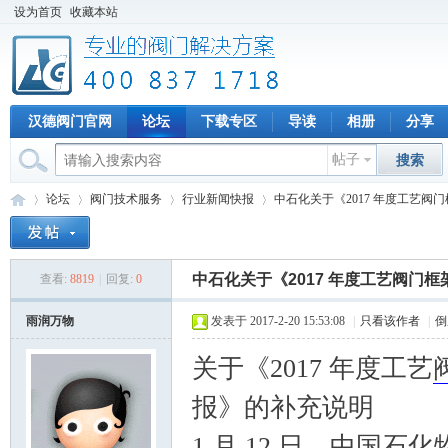
设为首页
收藏本站
汉德阀门官网
论坛
下载专区
导读
相册
分享
帖子
搜索
论坛
阀门技术服务
行业新闻快报
中石化关于《2017 年度工艺阀门框
中石化关于《2017 年度工艺阀门
查看:
8819
|
回复:
0
专
»
›
›
›
雨润万物
发表于 2017-2-20 15:53:08
|
只看该作者
|
倒
关于《2017 年度工艺
报》的补充说明
1 月 12 日，中国石