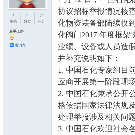
协议招标举报情况核查安
业
7
0
23
化物资装备部陆续收到
主题
好友
积分
新手上路
化阀门2017 年度
业绩、设备或人员造
发消息
并补充说明如下：
1. 中国石化专家组目
阀
应商开展第一阶段现
2. 中国石化秉承公
格依据国家法律法规
处理举报涉及相关问
3. 中国石化欢迎社
门