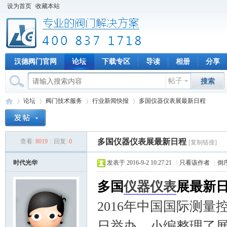
设为首页
收藏本站
汉德阀门官网
论坛
下载专区
导读
相册
分享
帖子
搜索
论坛
阀门技术服务
行业新闻快报
多国仪器仪表展最新日程
多国仪器仪表展最新日程
查看:
8019
|
回复:
0
[复制链接]
专
»
›
›
›
时代光华
发表于 2016-9-2 10:27:21
|
只看该作者
|
倒
多国
仪器
仪表
展最新
2016年中国国际测量
日举办。小编整理了