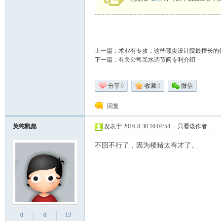
上一篇：
术业有专攻，这些顶尖设计院最擅长的
下一篇：
有关公司黑水调节阀专利介绍
分享
0
收藏
0
微信
论
回复
英纯凯彪
发表于 2016-8-30 10:04:54
|
只看该作者
不回不行了，因为楼猪太有才了。
坛
0
0
12