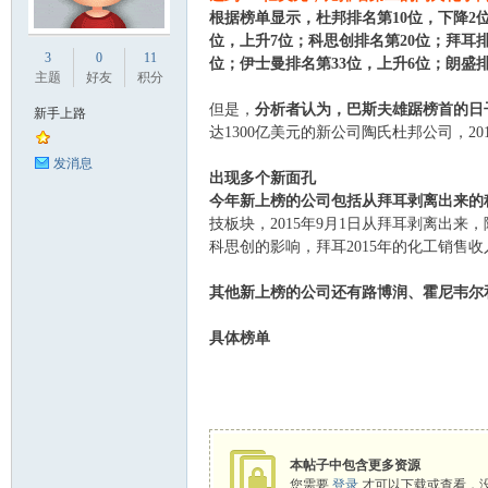
根据榜单显示，杜邦排名第10位，下降2位
业
位，上升7位；科思创排名第20位；拜耳排
3
0
11
位；伊士曼排名第33位，上升6位；朗盛排
主题
好友
积分
但是，
分析者认为，巴斯夫雄踞榜首的日
新手上路
达1300亿美元的新公司陶氏杜邦公司，2
发消息
出现多个新面孔
今年新上榜的公司包括从拜耳剥离出来的
技板块，2015年9月1日从拜耳剥离出
科思创的影响，拜耳2015年的化工销售收
阀
其他新上榜的公司还有路博润、霍尼韦尔
具体榜单
本帖子中包含更多资源
门
您需要
登录
才可以下载或查看，