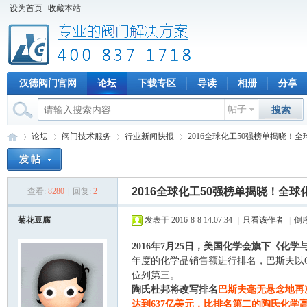
设为首页
收藏本站
汉德阀门官网
论坛
下载专区
导读
相册
分享
帖子
搜索
论坛
阀门技术服务
行业新闻快报
2016全球化工50强榜单揭晓！
2016全球化工50强榜单揭晓！全
查看:
8280
|
回复:
2
专
»
›
›
›
菊花豆腐
发表于 2016-8-8 14:07:34
|
只看该作者
|
倒
2016年7月25日，美国化学会旗下《化学
年度的化学品销售额进行排名，巴斯夫以6
位列第三。
陶氏杜邦将改写排名
巴斯夫毫无悬念地再
达到637亿美元，比排名第二的陶氏化学高