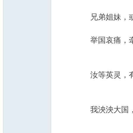
兄弟姐妹，或飞
举国哀痛，牵动
论
汝等英灵，有青
我泱泱大国，一
坛