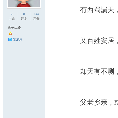
有西蜀漏天，百
业
32
0
144
主题
好友
积分
新手上路
又百姓安居，民
发消息
阀
却天有不测，山
父老乡亲，或重
门