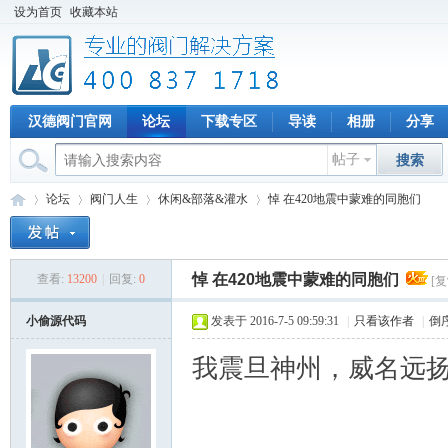
设为首页
收藏本站
汉德阀门官网
论坛
下载专区
导读
相册
分享
帖子
搜索
论坛
阀门人生
休闲&部落&灌水
悼 在420地震中蒙难的同胞们
悼 在420地震中蒙难的同胞们
查看:
13200
|
回复:
0
[
专
»
›
›
›
小偷源代码
发表于 2016-7-5 09:59:31
|
只看该作者
|
倒
我震旦神州，威名远