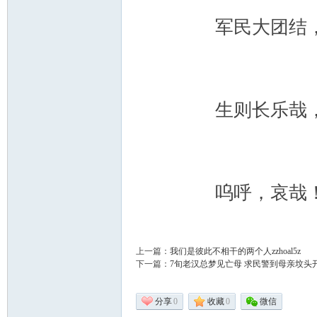
军民大团结，抗
_
生则长乐哉，死
呜呼，哀哉！伏
阀
上一篇：
我们是彼此不相干的两个人zzhoal5z
下一篇：
7旬老汉总梦见亡母 求民警到母亲坟头
分享
0
收藏
0
微信