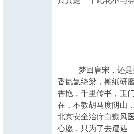
真真是一个此花不与
术|
梦回唐宋，还是那
阀
香氤氲绕梁，摊纸研
香艳，千里传书，玉
在，不教胡马度阴山
北京安全治疗白癜风
心愿，只为了去遭遇
门