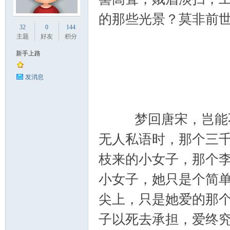
的那些光景？莫非前
业
32
0
144
主题
好友
积分
新手上路
发消息
梦回唐宋，岂能不
阀
无人私语时，那个三
枝来的小女子，那个
小女子，她只是个简
尖上，只是她爱的那
子以死去承担，爱终
门