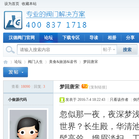
设为首页
收藏本站
汉德阀门官网
论坛
下载专区
导读
相册
分享
帖子
搜索
论坛
阀门人生
美食&旅游&读书
梦回唐宋
梦回唐宋
查看:
18090
|
回复:
3
[复制链接]
专
»
›
›
›
小偷源代码
发表于 2016-7-4 18:22:43
|
只看该作者
|
倒
忽似那一夜，夜深梦
世界？长生殿，华清
髻高耸，娥眉淡扫，