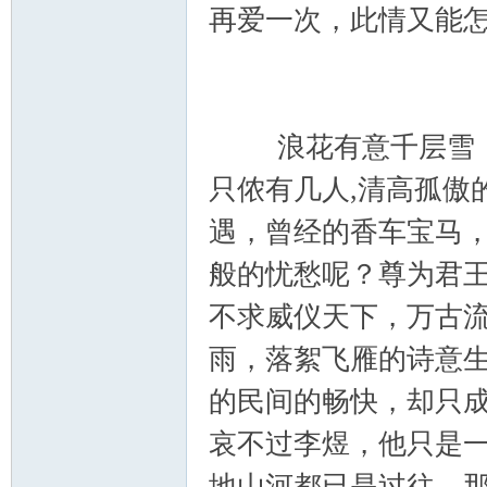
再爱一次，此情又能
浪花有意千层雪，桃
只侬有几人,清高孤傲
论
遇，曾经的香车宝马
般的忧愁呢？尊为君
不求威仪天下，万古
雨，落絮飞雁的诗意
的民间的畅快，却只
坛
哀不过李煜，他只是
地山河都已是过往，