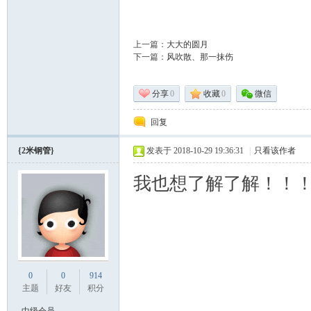
上一篇：
大大的圆月
下一篇：
风吹散、那一抹伤
分享
0
收藏
0
微信
回复
标
{2米钢管}
发表于 2018-10-29 19:36:31
|
只看该作者
我也想了解了解！！
准|
0
0
914
主题
好友
积分