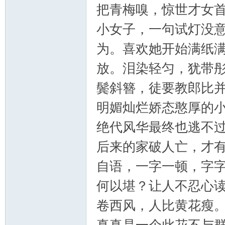
把青梅嗅，惊世才女
小女子，一句试灯没
为。喜欢她开始满纸
门
放。泪染轻匀，犹带
鬓斜簪，徒要教郎比并
明媚灿烂娇态憨厚的
绝代风华最终也逃不
后来的家破人亡，才
技
自语，一字一顿，字
何以堪？让人不忍心
卷西风，人比黄花瘦