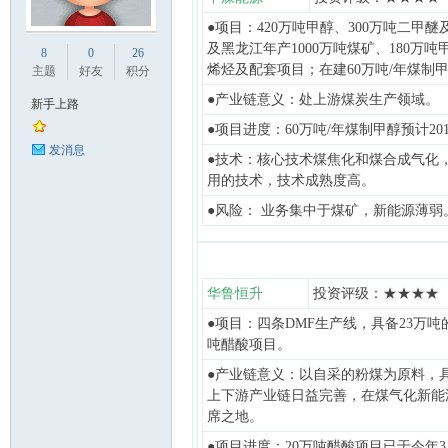
●项目：420万吨甲醇、300万吨二甲
业
及黑龙江年产1000万吨煤矿、180万吨
8
0
26
烯烃及配套项目；在建60万吨/年煤制
主题
好友
积分
●产业链意义：处上游煤炭生产领域。
新手上路
●项目进度：60万吨/年煤制甲醇预计20
发消息
●技术：核心技术煤焦化和煤合成气化
用的技术，技术成熟度高。
●风险： 业务集中于煤矿，新能源薄弱
阀
华鲁恒升
投资评级：★★★★
●项目：四条DMF生产线，具备23万吨
吨醋酸项目。
●产业链意义：以自采的粉煤为原料，
上下游产业链日益完善，在煤气化新能
席之地。
门
●项目进度：20万吨醋酸项目已于今年