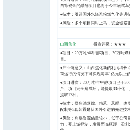
自筹资金的醋酐项目也将于今年底试车
●技术：引进国外水煤浆粉煤气化先进
●风险：多个项目同时上马，资金链紧
山西焦化
投资评级：★★★
●项目：20万吨/年甲醇项目、30万吨
论
目。
●产业链意义：山西焦化新的利润增长
荷运行的情况下可实现每年1亿元以上
●项目进度：20万吨/年甲醇项目已于20
产。项目完全建成后，能提取33种化
提取17种。
●技术：煤焦油蒸馏、精蒽、蒽醌、改
配制等5套装置是从国外引进的先进技
坛
●风险：焦煤资源储量较小，低于公司
力，受上游扼制，发展面临瓶颈，盈利