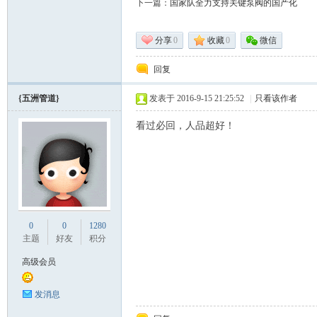
下一篇：
国家队全力支持关键泵阀的国产化
术|
分享
0
收藏
0
微信
回复
{五洲管道}
发表于 2016-9-15 21:25:52
|
只看该作者
看过必回，人品超好！
阀
0
0
1280
主题
好友
积分
高级会员
发消息
门