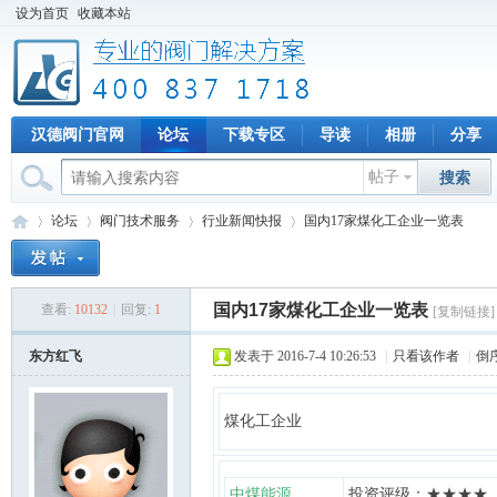
设为首页
收藏本站
汉德阀门官网
论坛
下载专区
导读
相册
分享
帖子
搜索
论坛
阀门技术服务
行业新闻快报
国内17家煤化工企业一览表
国内17家煤化工企业一览表
查看:
10132
|
回复:
1
[复制链接]
专
»
›
›
›
东方红飞
发表于 2016-7-4 10:26:53
|
只看该作者
|
倒
煤化工企业
中煤能源
投资评级：★★★★