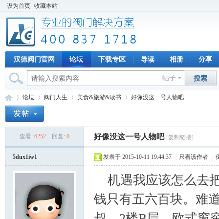
设为首页
收藏本站
汉德阀门官网
论坛
下载专区
导读
相册
分享
帖子
搜索
论坛
阀门人生
美食&旅游&读书
好像没这一号人物吧
好像没这一号人物吧
查看:
6252
|
回复:
0
[复制链接]
专
»
›
›
›
5dux1iw1
发表于 2015-10-11 19:44:37
|
只看该作者
|
机遇我应该怎么去把
钱只有五六百块。难
叔，2楼B层。欧式窗