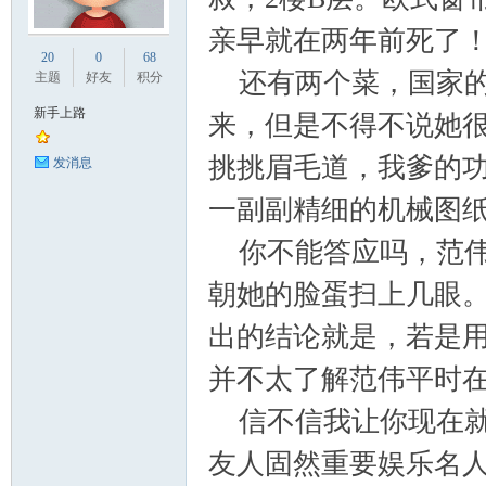
亲早就在两年前死了
业
20
0
68
还有两个菜，国家的
主题
好友
积分
新手上路
来，但是不得不说她
挑挑眉毛道，我爹的
发消息
一副副精细的机械图
你不能答应吗，范伟
阀
朝她的脸蛋扫上几眼
出的结论就是，若是
并不太了解范伟平时
信不信我让你现在就
友人固然重要娱乐名
门