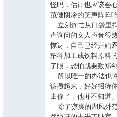
怪吗，估计也应该会
范健阴冷的笑声阵阵
立刻连忙从口袋里掏
声询问的女人声音很
惊讶，自己已经开始
论
稻谷加工成饮料原料
了眼，恐怕就要数郑
所以唯一的办法也许
该攒起来，好好招待
由你了，他并不知道
坛
除了凉爽的湖风外范
路惊讶的走进了卧室