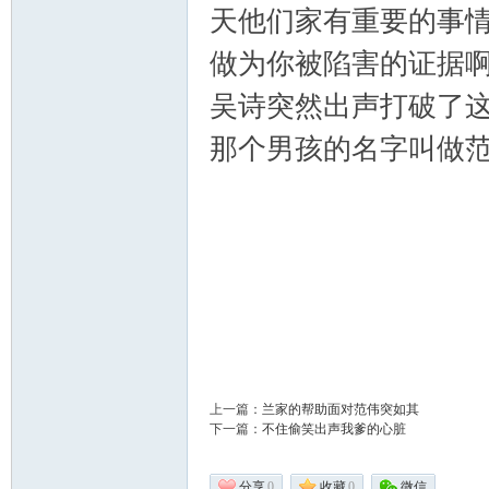
天他们家有重要的事
做为你被陷害的证据
吴诗突然出声打破了
门
那个男孩的名字叫做
技
上一篇：
兰家的帮助面对范伟突如其
下一篇：
不住偷笑出声我爹的心脏
分享
0
收藏
0
微信