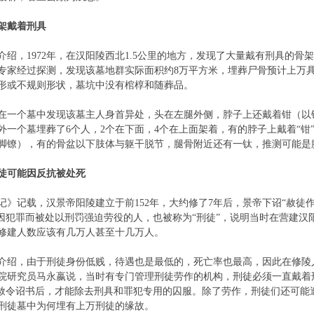
架戴着刑具
，1972年，在汉阳陵西北1.5公里的地方，发现了大量戴有刑具的骨架
专家经过探测，发现该墓地群实际面积约8万平方米，埋葬尸骨预计上万
形或不规则形状，墓坑中没有棺椁和随葬品。
个墓中发现该墓主人身首异处，头在左腿外侧，脖子上还戴着钳（以铁
外一个墓埋葬了6个人，2个在下面，4个在上面架着，有的脖子上戴着“钳
脚镣），有的骨盆以下肢体与躯干脱节，腿骨附近还有一钛，推测可能是
徒可能因反抗被处死
记载，汉景帝阳陵建立于前152年，大约修了7年后，景帝下诏“赦徒作
指因犯罪而被处以刑罚强迫劳役的人，也被称为“刑徒”，说明当时在营建
修建人数应该有几万人甚至十几万人。
，由于刑徒身份低贱，待遇也是最低的，死亡率也最高，因此在修陵
院研究员马永嬴说，当时有专门管理刑徒劳作的机构，刑徒必须一直戴着
的赦令诏书后，才能除去刑具和罪犯专用的囚服。除了劳作，刑徒们还可能
刑徒墓中为何埋有上万刑徒的缘故。