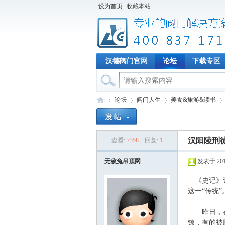
设为首页
收藏本站
汉德阀门官网
论坛
下载专区
论坛
阀门人生
美食&旅游&读书
汉阳陵刑
查看:
7358
|
回复:
1
专
»
›
›
›
无敌兔吊顶网
发表于 2015-
《史记》记
这一“传统”
昨日，在“
镣，有的被