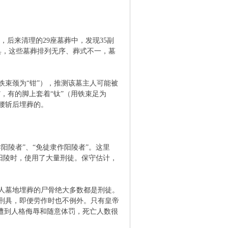
，后来清理的29座墓葬中，发现35副
具，这些墓葬排列无序、葬式不一，墓
束颈为“钳”），推测该墓主人可能被
”，有的脚上套着“钛”（用铁束足为
腰斩后埋葬的。
阳陵者”、“免徒隶作阳陵者”。这里
汉阳陵时，使用了大量刑徒。保守估计，
人墓地埋葬的尸骨绝大多数都是刑徒。
刑具，即便劳作时也不例外。只有皇帝
遭到人格侮辱和随意体罚，死亡人数很