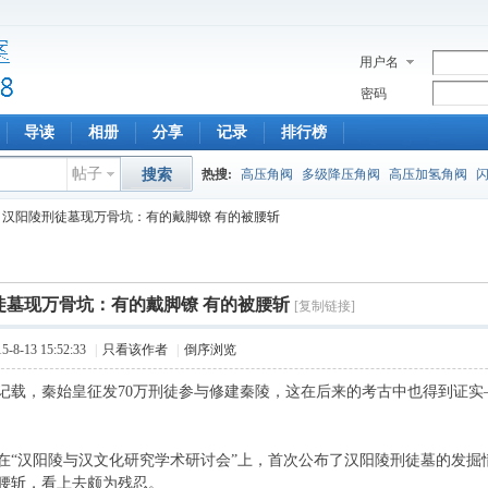
用户名
密码
导读
相册
分享
记录
排行榜
帖子
搜索
热搜:
高压角阀
多级降压角阀
高压加氢角阀
汉阳陵刑徒墓现万骨坑：有的戴脚镣 有的被腰斩
徒墓现万骨坑：有的戴脚镣 有的被腰斩
[复制链接]
8-13 15:52:33
|
只看该作者
|
倒序浏览
载，秦始皇征发70万刑徒参与修建秦陵，这在后来的考古中也得到证实
。
汉阳陵与汉文化研究学术研讨会”上，首次公布了汉阳陵刑徒墓的发掘
腰斩，看上去颇为残忍。