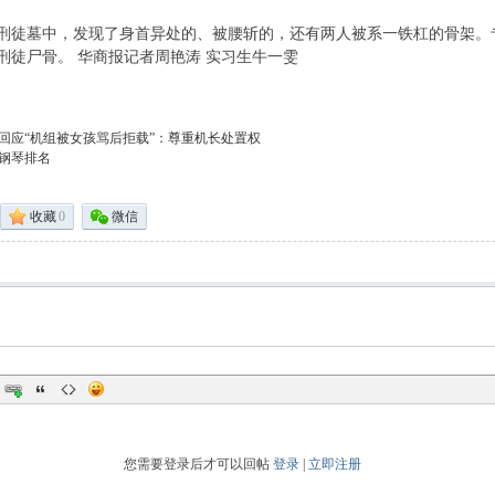
墓中，发现了身首异处的、被腰斩的，还有两人被系一铁杠的骨架。
刑徒尸骨。 华商报记者周艳涛 实习生牛一雯
回应“机组被女孩骂后拒载”：尊重机长处置权
钢琴排名
收藏
0
微信
您需要登录后才可以回帖
登录
|
立即注册