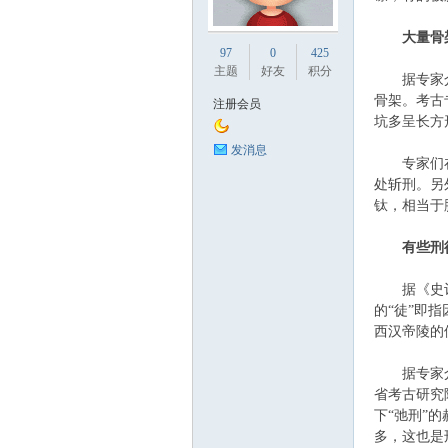
业
大量骨
97
0
425
主题
好友
积分
据专家介绍
骨架。考古
注册会员
坑多呈长方
发消息
专家们在一
处斩刑。另
钛，相当于
阀
有些刑
据《史记》
的“徒”即
西汉帝陵的
据专家介绍
省考古研究
下“弛刑”
多，这也是
门