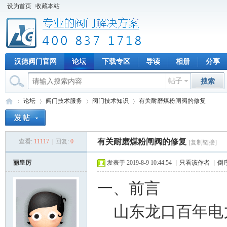
设为首页
收藏本站
汉德阀门官网
论坛
下载专区
导读
相册
分享
帖子
搜索
论坛
阀门技术服务
阀门技术知识
有关耐磨煤粉闸阀的修复
有关耐磨煤粉闸阀的修复
查看:
11117
|
回复:
0
[复制链接]
专
»
›
›
›
丽皇厉
发表于 2019-8-9 10:44:54
|
只看该作者
|
倒
一、前言
山东龙口百年电力