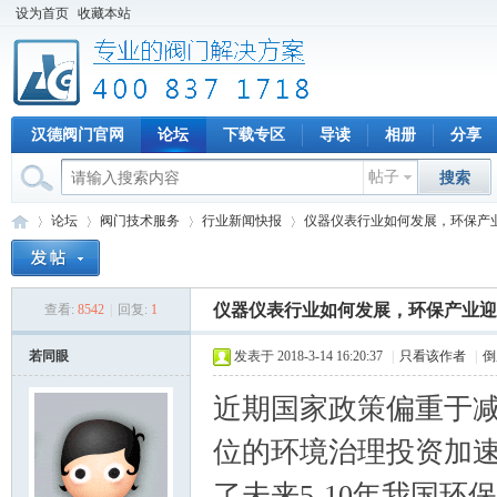
设为首页
收藏本站
汉德阀门官网
论坛
下载专区
导读
相册
分享
帖子
搜索
论坛
阀门技术服务
行业新闻快报
仪器仪表行业如何发展，环保产
仪器仪表行业如何发展，环保产业迎
查看:
8542
|
回复:
1
专
»
›
›
›
若同眼
发表于 2018-3-14 16:20:37
|
只看该作者
|
倒
近期国家政策偏重于减
位的环境治理投资加速
了未来5-10年我国