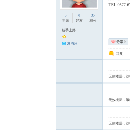
TEL:0577-6
业
5
0
35
主题
好友
积分
新手上路
分享
0
发消息
回复
阀
无效楼层，该
无效楼层，该
无效楼层，该
门