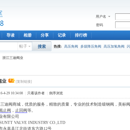
用户名
密码
导读
相册
分享
记录
排行榜
帖子
搜索
热搜:
高压角阀
多级降压角阀
高压加氢角阀
浙江三迪阀业
阀业
[复制链接]
4-29 10:34:08
|
只看该作者
|
倒序浏览
-三迪阀商城，优质的服务，精致的质量，专业的技术制造锻钢阀，美标
截止阀
，
止回阀
等。
业有限公司
SUNTT VALVE INDUSTRY CO.,LTD
市永嘉县江北街道东方路12号