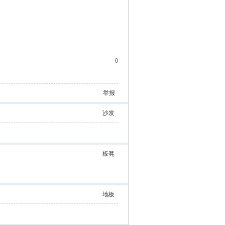
0
举报
沙发
板凳
地板