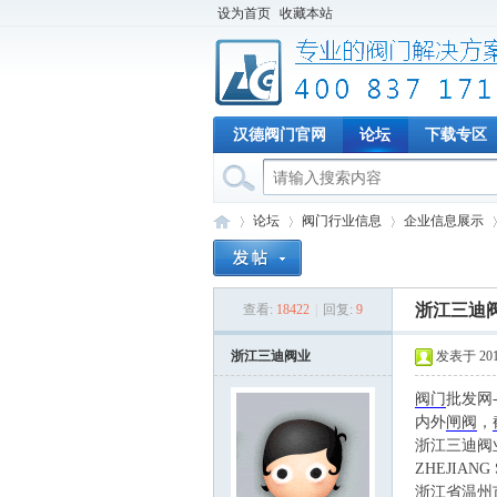
设为首页
收藏本站
汉德阀门官网
论坛
下载专区
论坛
阀门行业信息
企业信息展示
浙江三迪
查看:
18422
|
回复:
9
专
»
›
›
›
浙江三迪阀业
发表于 2016-
阀门
批发网
内外
闸阀
，
浙江三迪阀
ZHEJIANG 
浙江省温州