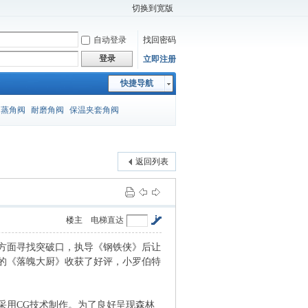
切换到宽版
自动登录
找回密码
登录
立即注册
快捷导航
闪蒸角阀
耐磨角阀
保温夹套角阀
返回列表
楼主
电梯直达
方面寻找突破口，执导《钢铁侠》后让
演的《落魄大厨》收获了好评，小罗伯特
采用CG技术制作。为了良好呈现森林