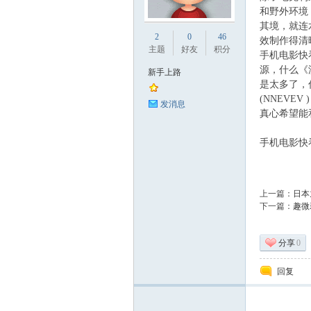
和野外环境
业
其境，就连
2
0
46
效制作得清
主题
好友
积分
手机电影快
源，什么《
新手上路
是太多了，
(NNEV
发消息
真心希望能
手机电影快看
阀
上一篇：
日本
下一篇：
趣微
分享
0
回复
门