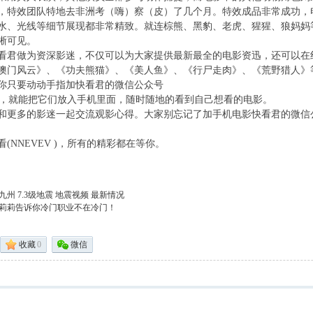
，特效团队特地去非洲考（嗨）察（皮）了几个月。特效成品非常成功，
水、光线等细节展现都非常精致。就连棕熊、黑豹、老虎、猩猩、狼妈妈
晰可见。
看君做为资深影迷，不仅可以为大家提供最新最全的电影资迅，还可以在
澳门风云》、《功夫熊猫》、《美人鱼》、《行尸走肉》、《荒野猎人》
你只要动动手指加快看君的微信公众号
EV )，就能把它们放入手机里面，随时随地的看到自己想看的电影。
和更多的影迷一起交流观影心得。大家别忘记了加手机电影快看君的微信公众号(
(NNEVEV )，所有的精彩都在等你。
九州 7.3级地震 地震视频 最新情况
莉莉告诉你冷门职业不在冷门！
收藏
0
微信