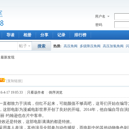
用户名
密码
导读
相册
分享
记录
排行榜
帖子
搜索
热搜:
高压角阀
多级降压角阀
高压加氢角阀
最新发现
[复制链接]
4-17 19:05:33
|
只看该作者
|
倒序浏览
一直都致力于演戏，但红不起来，可能颜值不够高吧，这哥们开始在编导
，这部电影为漫威电影世界开创了良好的开端。2014年，他自编自导自
嘉丽·约翰逊也在片中客串。
效还是特效，这部电影满满的都是特效。
采用真人表演，其他演员全部参与动作捕捉，而电影中的其他动物角色则