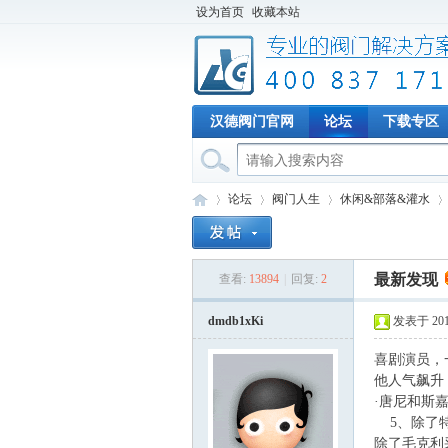
设为首页
收藏本站
汉德阀门官网
论坛
下载专区
论坛
阀门人生
休闲&部落&灌水
最新发现
查看:
13894
|
回复:
2
专
»
›
›
›
dmdb1xKi
发表于 2016-
喜剧演员，
他人气飙升
·唐尼和斯
5、除了特
除了毛克利