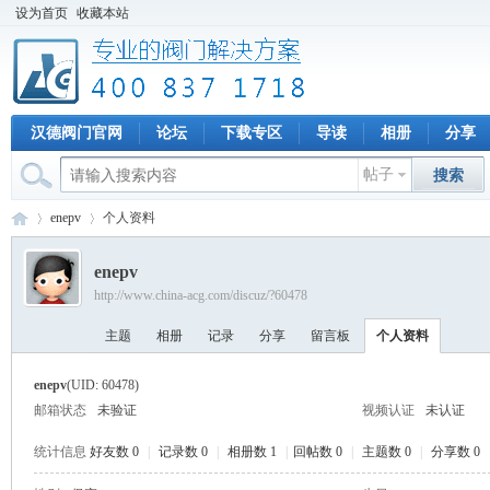
设为首页
收藏本站
汉德阀门官网
论坛
下载专区
导读
相册
分享
帖子
搜索
enepv
个人资料
enepv
http://www.china-acg.com/discuz/?60478
专
›
›
主题
相册
记录
分享
留言板
个人资料
enepv
(UID: 60478)
邮箱状态
未验证
视频认证
未认证
统计信息
好友数 0
|
记录数 0
|
相册数 1
|
回帖数 0
|
主题数 0
|
分享数 0